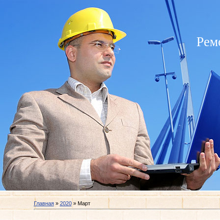
Рем
Главная
»
2020
»
Март