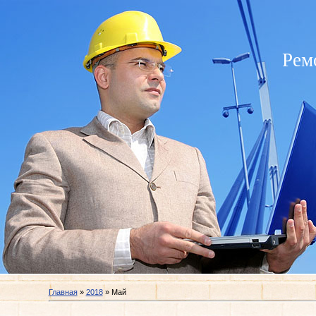
Рем
Главная
»
2018
»
Май